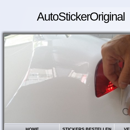
AutoStickerOriginal
HOME
STICKERS BESTELLEN
VE