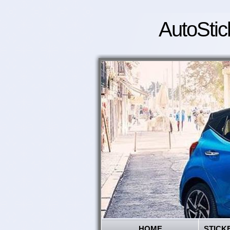
AutoStic
HOME
STICK