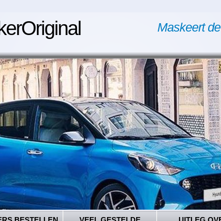
kerOriginal
Maskeert de
ERS BESTELLEN
VEEL GESTELDE
UITLEG OV