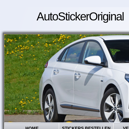
AutoStickerOriginal
HOME
STICKERS BESTELLEN
VE