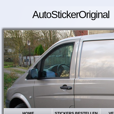
AutoStickerOriginal
HOME
STICKERS BESTELLEN
VE