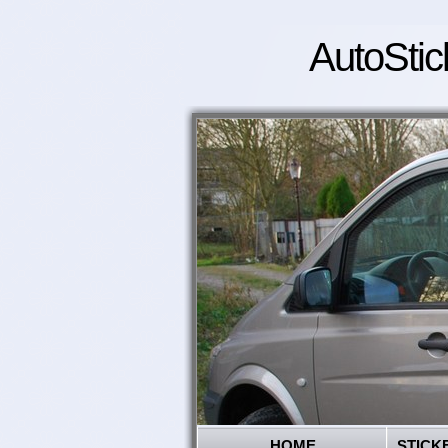
AutoStic
HOME
STICK