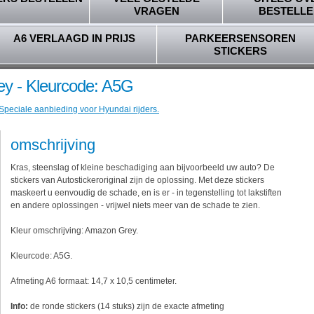
VRAGEN
BESTELLE
A6 VERLAAGD IN PRIJS
PARKEERSENSOREN
STICKERS
y - Kleurcode: A5G
 Speciale aanbieding voor Hyundai rijders.
omschrijving
Kras, steenslag of kleine beschadiging aan bijvoorbeeld uw auto? De
stickers van Autostickeroriginal zijn de oplossing. Met deze stickers
maskeert u eenvoudig de schade, en is er - in tegenstelling tot lakstiften
en andere oplossingen - vrijwel niets meer van de schade te zien.
Kleur omschrijving: Amazon Grey.
Kleurcode: A5G.
Afmeting A6 formaat: 14,7 x 10,5 centimeter.
Info:
de ronde stickers (14 stuks) zijn de exacte afmeting