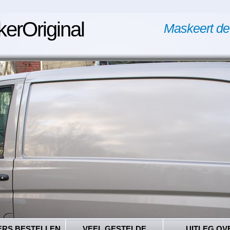
kerOriginal
Maskeert de
ERS BESTELLEN
VEEL GESTELDE
UITLEG OV