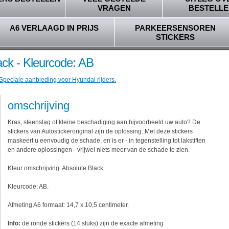
VRAGEN
BESTELLE
A6 VERLAAGD IN PRIJS
PARKEERSENSOREN
STICKERS
ack - Kleurcode: AB
 Speciale aanbieding voor Hyundai rijders.
omschrijving
Kras, steenslag of kleine beschadiging aan bijvoorbeeld uw auto? De
stickers van Autostickeroriginal zijn de oplossing. Met deze stickers
maskeert u eenvoudig de schade, en is er - in tegenstelling tot lakstiften
en andere oplossingen - vrijwel niets meer van de schade te zien.
Kleur omschrijving: Absolute Black.
Kleurcode: AB.
Afmeting A6 formaat: 14,7 x 10,5 centimeter.
Info:
de ronde stickers (14 stuks) zijn de exacte afmeting