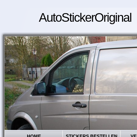
AutoStickerOriginal
HOME
STICKERS BESTELLEN
VE