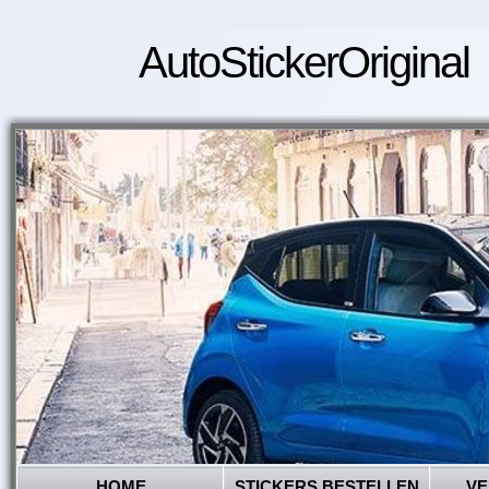
AutoStickerOriginal
HOME
STICKERS BESTELLEN
VE