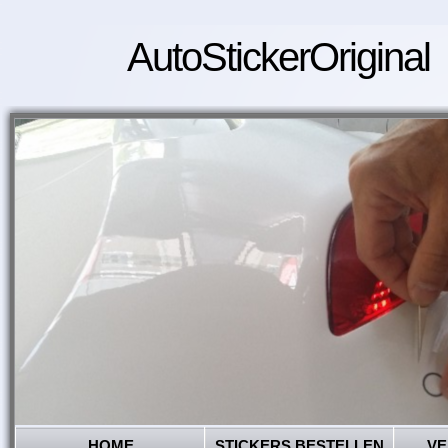
AutoStickerOriginal
HOME
STICKERS BESTELLEN
VE