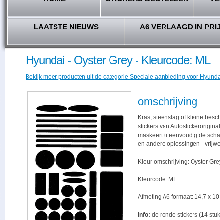
LAATSTE NIEUWS
A6 VERLAAGD IN PRI
Hyundai - Oyster Grey - Kleurcode: ML
Bekijk meer producten uit de categorie Speciale aanbieding voor Hyundai
omschrijving
Kras, steenslag of kleine bes
stickers van Autostickerorigina
maskeert u eenvoudig de schade,
en andere oplossingen - vrijwe
Kleur omschrijving: Oyster Gre
Kleurcode: ML.
Afmeting A6 formaat: 14,7 x 10,
Info:
de ronde stickers (14 stuk