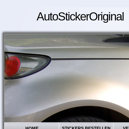
AutoStickerOriginal
HOME
STICKERS BESTELLEN
VE