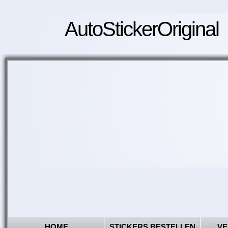
AutoStickerOriginal
HOME
STICKERS BESTELLEN
VE