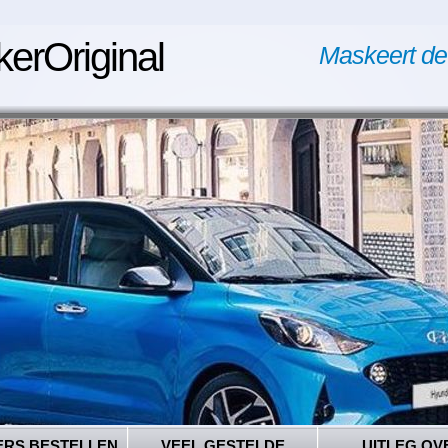
kerOriginal
Maskeert de
ERS BESTELLEN
VEEL GESTELDE
UITLEG OV