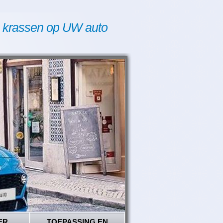
 krassen op UW auto
ER
TOEPASSING EN