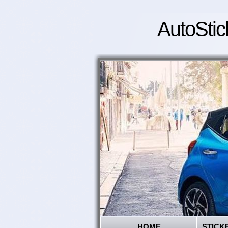
AutoStic
HOME
STICK