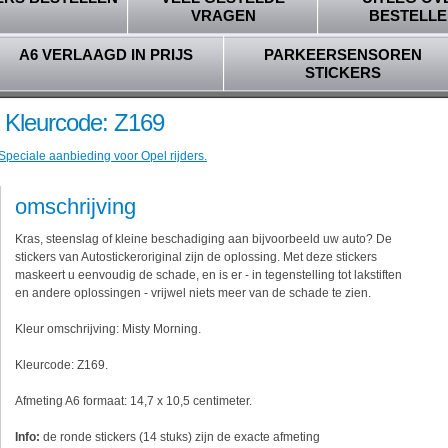
VRAGEN
BESTELLE
A6 VERLAAGD IN PRIJS
PARKEERSENSOREN
STICKERS
- Kleurcode: Z169
Speciale aanbieding voor Opel rijders.
omschrijving
Kras, steenslag of kleine beschadiging aan bijvoorbeeld uw auto? De
stickers van Autostickeroriginal zijn de oplossing. Met deze stickers
maskeert u eenvoudig de schade, en is er - in tegenstelling tot lakstiften
en andere oplossingen - vrijwel niets meer van de schade te zien.
Kleur omschrijving: Misty Morning.
Kleurcode: Z169.
Afmeting A6 formaat: 14,7 x 10,5 centimeter.
Info:
de ronde stickers (14 stuks) zijn de exacte afmeting