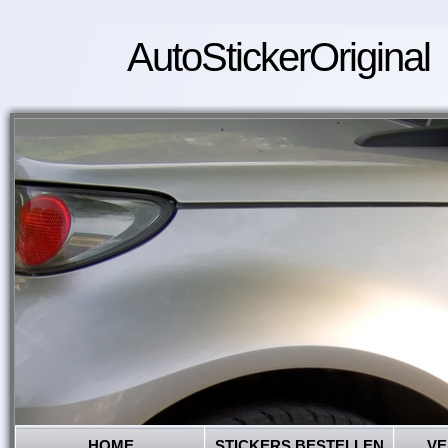
AutoStickerOriginal
HOME
STICKERS BESTELLEN
VE