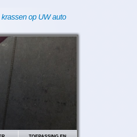
 krassen op UW auto
ER
TOEPASSING EN