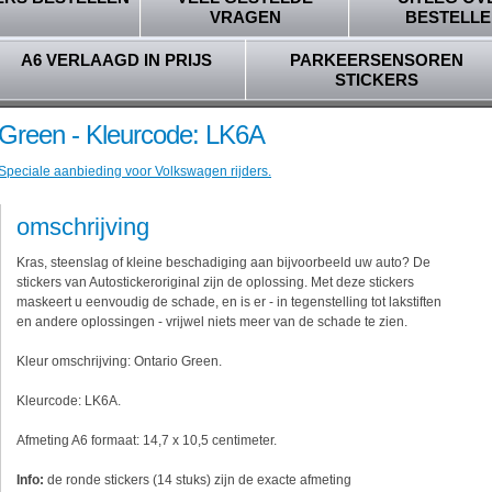
VRAGEN
BESTELLE
A6 VERLAAGD IN PRIJS
PARKEERSENSOREN
STICKERS
 Green - Kleurcode: LK6A
 Speciale aanbieding voor Volkswagen rijders.
omschrijving
Kras, steenslag of kleine beschadiging aan bijvoorbeeld uw auto? De
stickers van Autostickeroriginal zijn de oplossing. Met deze stickers
maskeert u eenvoudig de schade, en is er - in tegenstelling tot lakstiften
en andere oplossingen - vrijwel niets meer van de schade te zien.
Kleur omschrijving: Ontario Green.
Kleurcode: LK6A.
Afmeting A6 formaat: 14,7 x 10,5 centimeter.
Info:
de ronde stickers (14 stuks) zijn de exacte afmeting