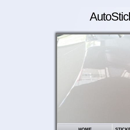
AutoStic
HOME
STICK