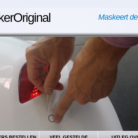
kerOriginal
Maskeert de
ERS BESTELLEN
VEEL GESTELDE
UITLEG OV