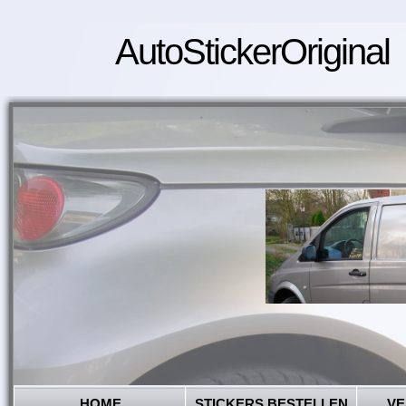
AutoStickerOriginal
HOME
STICKERS BESTELLEN
VE