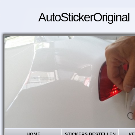
AutoStickerOriginal
HOME
STICKERS BESTELLEN
VE