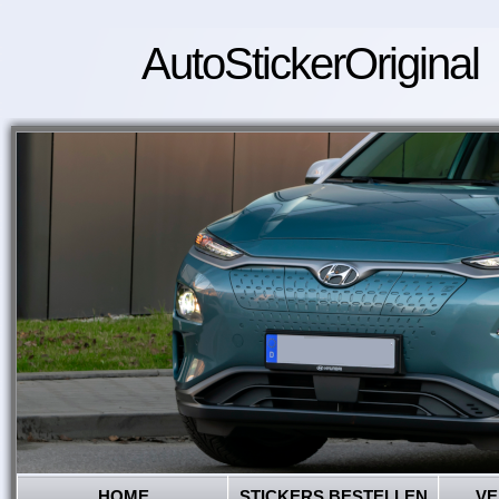
AutoStickerOriginal
HOME
STICKERS BESTELLEN
VE