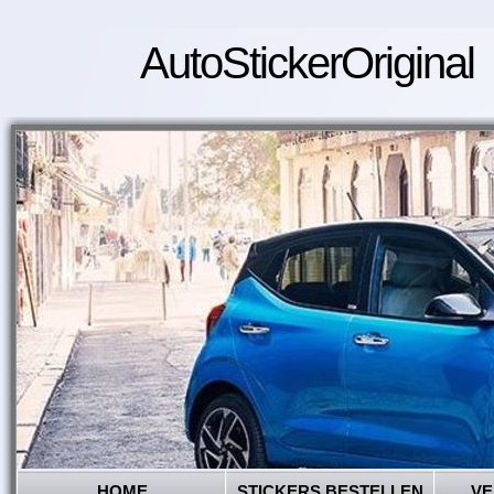
AutoStickerOriginal
HOME
STICKERS BESTELLEN
VE