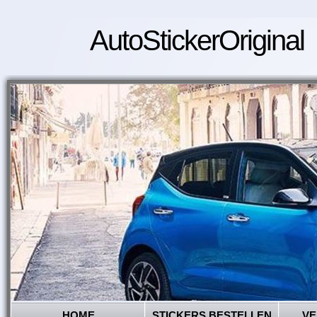
AutoStickerOriginal
HOME
STICKERS BESTELLEN
VE