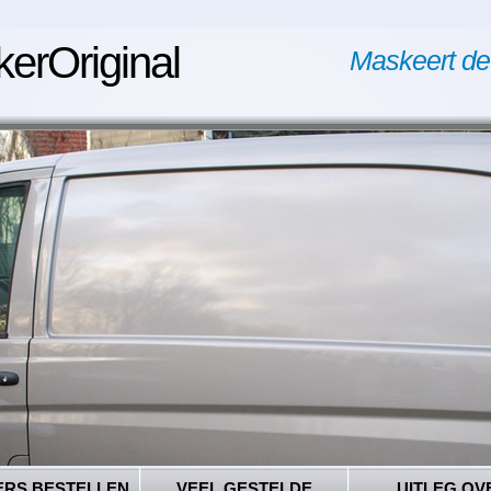
kerOriginal
Maskeert de
ERS BESTELLEN
VEEL GESTELDE
UITLEG OV