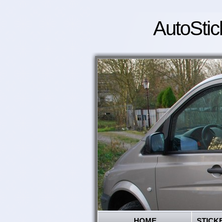
AutoStic
HOME
STICK