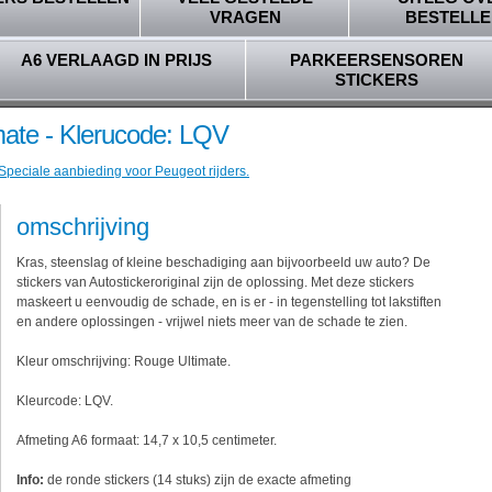
VRAGEN
BESTELLE
A6 VERLAAGD IN PRIJS
PARKEERSENSOREN
STICKERS
mate - Klerucode: LQV
 Speciale aanbieding voor Peugeot rijders.
omschrijving
Kras, steenslag of kleine beschadiging aan bijvoorbeeld uw auto? De
stickers van Autostickeroriginal zijn de oplossing. Met deze stickers
maskeert u eenvoudig de schade, en is er - in tegenstelling tot lakstiften
en andere oplossingen - vrijwel niets meer van de schade te zien.
Kleur omschrijving: Rouge Ultimate.
Kleurcode: LQV.
Afmeting A6 formaat: 14,7 x 10,5 centimeter.
Info:
de ronde stickers (14 stuks) zijn de exacte afmeting