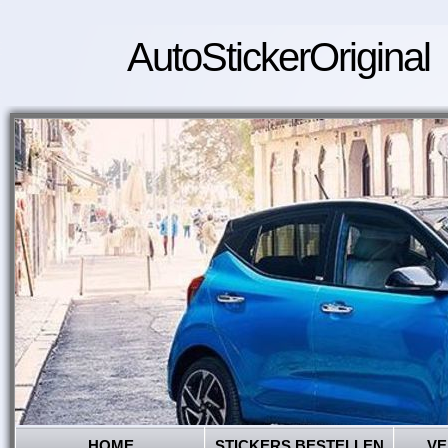
AutoStickerOriginal
HOME
STICKERS BESTELLEN
VE