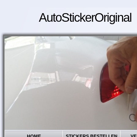
AutoStickerOriginal
HOME
STICKERS BESTELLEN
VE