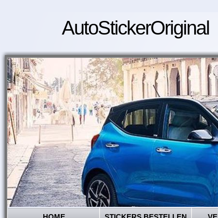
AutoStickerOriginal
HOME
STICKERS BESTELLEN
VE