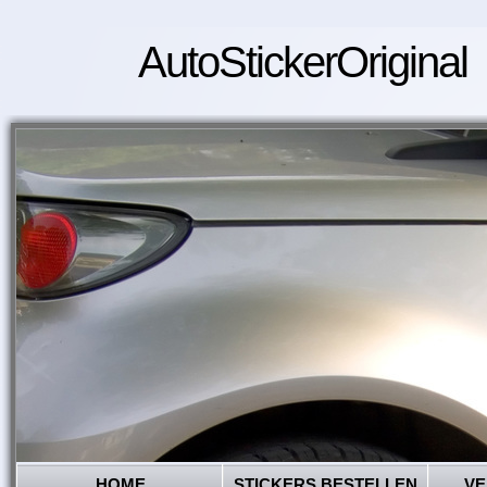
AutoStickerOriginal
HOME
STICKERS BESTELLEN
VE