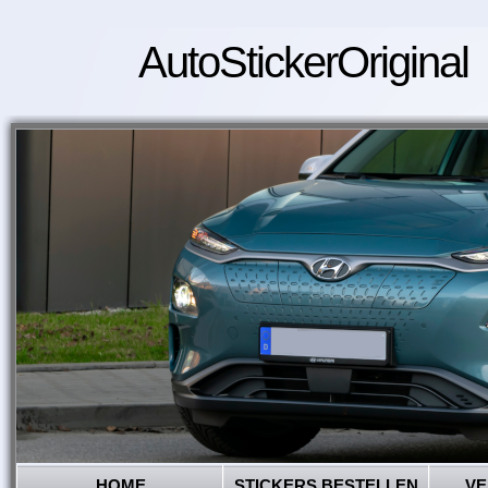
AutoStickerOriginal
HOME
STICKERS BESTELLEN
VE