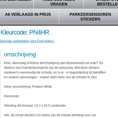
VRAGEN
BESTELLE
A6 VERLAAGD IN PRIJS
PARKEERSENSOREN
STICKERS
 - Kleurcode: PN4HR
Speciale aanbieding voor Ford rijders.
omschrijving
Kras, steenslag of kleine beschadiging aan bijvoorbeeld uw auto? De
stickers van Autostickeroriginal zijn de oplossing. Met deze stickers
maskeert u eenvoudig de schade, en is er - in tegenstelling tot lakstiften
en andere oplossingen - vrijwel niets meer van de schade te zien.
Kleur omschrijving: Pristine White
Kleurcode:
Afmeting A6 formaat: 14,7 x 10,5 centimeter.
Info: de ronde stickers (14 stuks) zijn de exacte afmeting voor uw