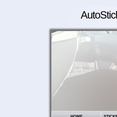
AutoStic
HOME
STICK