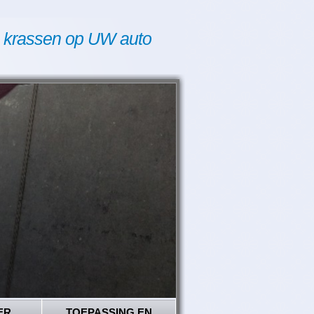
 krassen op UW auto
ER
TOEPASSING EN