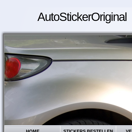
AutoStickerOriginal
HOME
STICKERS BESTELLEN
VE