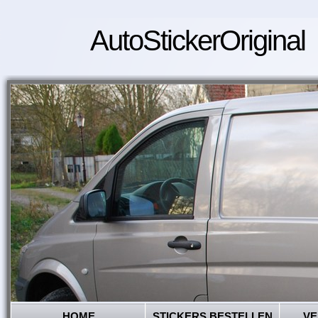
AutoStickerOriginal
HOME
STICKERS BESTELLEN
VE