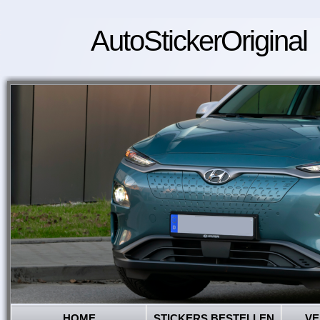
AutoStickerOriginal
HOME
STICKERS BESTELLEN
VE