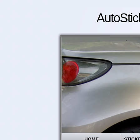
AutoStic
HOME
STICK