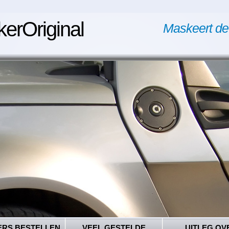
kerOriginal
Maskeert de
ERS BESTELLEN
VEEL GESTELDE
UITLEG OV