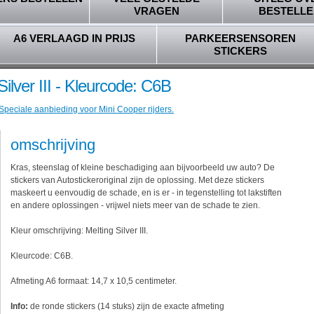
VRAGEN
BESTELLE
A6 VERLAAGD IN PRIJS
PARKEERSENSOREN
STICKERS
Silver III - Kleurcode: C6B
 Speciale aanbieding voor Mini Cooper rijders.
omschrijving
Kras, steenslag of kleine beschadiging aan bijvoorbeeld uw auto? De
stickers van Autostickeroriginal zijn de oplossing. Met deze stickers
maskeert u eenvoudig de schade, en is er - in tegenstelling tot lakstiften
en andere oplossingen - vrijwel niets meer van de schade te zien.
Kleur omschrijving: Melting Silver III.
Kleurcode: C6B.
Afmeting A6 formaat: 14,7 x 10,5 centimeter.
Info:
de ronde stickers (14 stuks) zijn de exacte afmeting