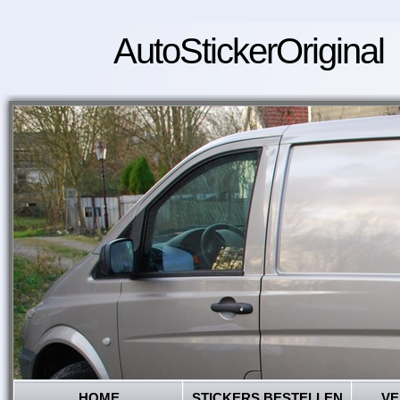
AutoStickerOriginal
HOME
STICKERS BESTELLEN
VE