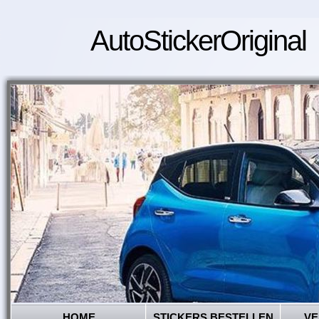
AutoStickerOriginal
HOME
STICKERS BESTELLEN
VE