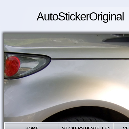
AutoStickerOriginal
HOME
STICKERS BESTELLEN
VE