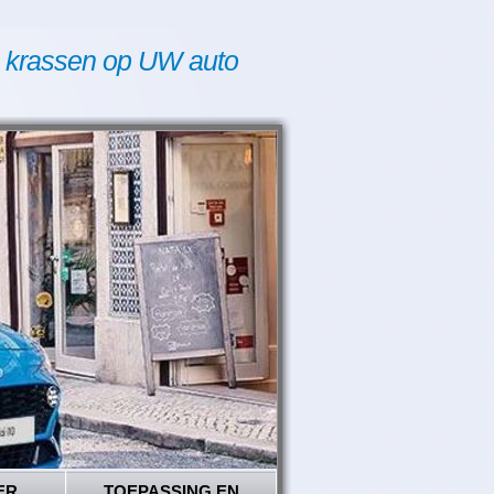
 krassen op UW auto
ER
TOEPASSING EN