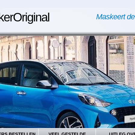
kerOriginal
Maskeert de
ERS BESTELLEN
VEEL GESTELDE
UITLEG OV