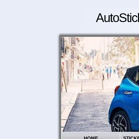
AutoStic
HOME
STICK