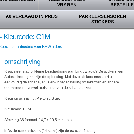
VRAGEN
BESTELLE
A6 VERLAAGD IN PRIJS
PARKEERSENSOREN
STICKERS
- Kleurcode: C1M
 Speciale aanbieding voor BMW rijders.
omschrijving
Kras, steenslag of kleine beschadiging aan bijv. uw auto? De stickers van
Autostickeroriginal zijn de oplossing. Met deze stickers maskeert u
eenvoudig de schade, en is er - in tegenstelling tot lakstiften en andere
oplossingen - vrijwel niets meer van de schade te zien.
Kleur omschrijving: Phytonic Blue.
Kleurcode: C1M.
Afmeting A6 formaat: 14,7 x 10,5 centimeter.
Info:
de ronde stickers (14 stuks) zijn de exacte afmeting