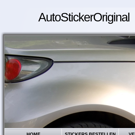
AutoStickerOriginal
HOME
STICKERS BESTELLEN
VE