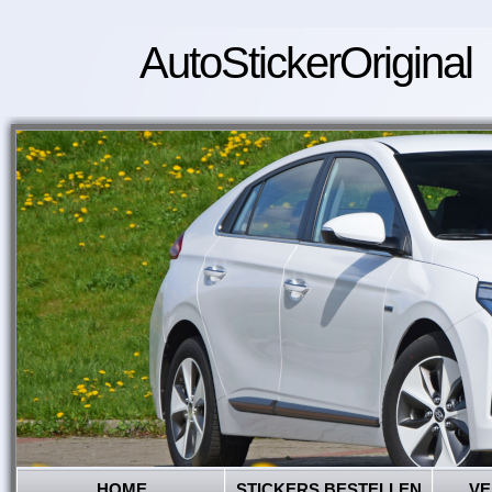
AutoStickerOriginal
HOME
STICKERS BESTELLEN
VE