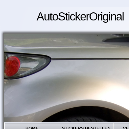
AutoStickerOriginal
HOME
STICKERS BESTELLEN
VE