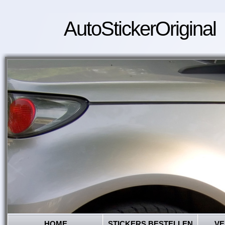
AutoStickerOriginal
HOME
STICKERS BESTELLEN
VE