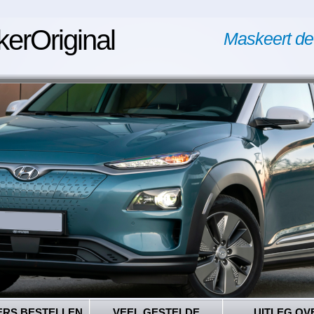
kerOriginal
Maskeert de
ERS BESTELLEN
VEEL GESTELDE
UITLEG OV