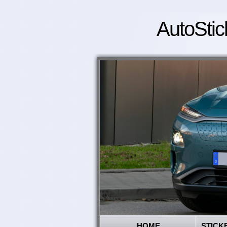
AutoStic
HOME
STICK