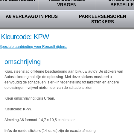
VRAGEN
BESTELLE
A6 VERLAAGD IN PRIJS
PARKEERSENSOREN
STICKERS
 - Kleurcode: KPW
Speciale aanbieding voor Renault rijders.
omschrijving
Kras, steenslag of kleine beschadiging aan bijv. uw auto? De stickers van
Autostickeroriginal zijn de oplossing. Met deze stickers maskeert u
eenvoudig de schade, en is er - in tegenstelling tot lakstiften en andere
oplossingen - vrijwel niets meer van de schade te zien.
Kleur omschrijving: Gris Urban.
Kleurcode: KPW.
Afmeting A6 formaat: 14,7 x 10,5 centimeter.
Info:
de ronde stickers (14 stuks) zijn de exacte afmeting