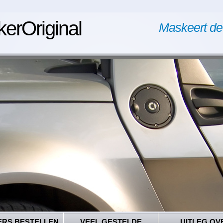
kerOriginal
Maskeert de
ERS BESTELLEN
VEEL GESTELDE
UITLEG OV