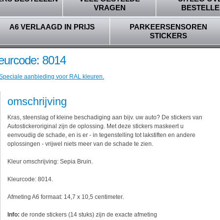
VRAGEN
BESTELLE
A6 VERLAAGD IN PRIJS
PARKEERSENSOREN
STICKERS
leurcode: 8014
 Speciale aanbieding voor RAL kleuren.
omschrijving
Kras, steenslag of kleine beschadiging aan bijv. uw auto? De stickers van
Autostickeroriginal zijn de oplossing. Met deze stickers maskeert u
eenvoudig de schade, en is er - in tegenstelling tot lakstiften en andere
oplossingen - vrijwel niets meer van de schade te zien.
Kleur omschrijving: Sepia Bruin.
Kleurcode: 8014.
Afmeting A6 formaat: 14,7 x 10,5 centimeter.
Info:
de ronde stickers (14 stuks) zijn de exacte afmeting