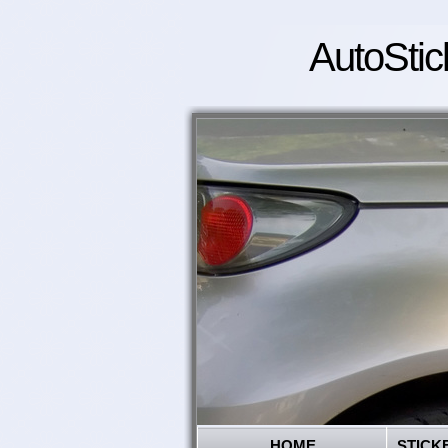
AutoStic
HOME
STICK