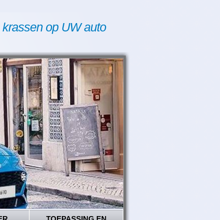
 krassen op UW auto
ER
TOEPASSING EN