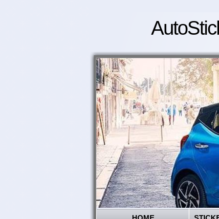
AutoStic
HOME
STICK