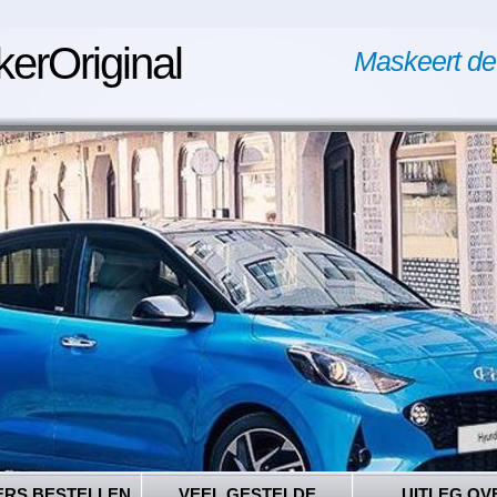
kerOriginal
Maskeert de
ERS BESTELLEN
VEEL GESTELDE
UITLEG OV