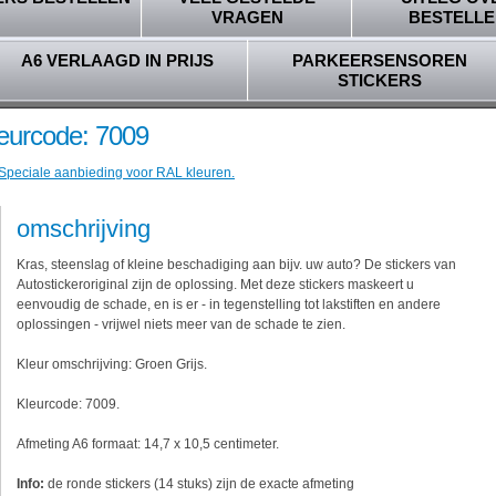
VRAGEN
BESTELLE
A6 VERLAAGD IN PRIJS
PARKEERSENSOREN
STICKERS
leurcode: 7009
 Speciale aanbieding voor RAL kleuren.
omschrijving
Kras, steenslag of kleine beschadiging aan bijv. uw auto? De stickers van
Autostickeroriginal zijn de oplossing. Met deze stickers maskeert u
eenvoudig de schade, en is er - in tegenstelling tot lakstiften en andere
oplossingen - vrijwel niets meer van de schade te zien.
Kleur omschrijving: Groen Grijs.
Kleurcode: 7009.
Afmeting A6 formaat: 14,7 x 10,5 centimeter.
Info:
de ronde stickers (14 stuks) zijn de exacte afmeting