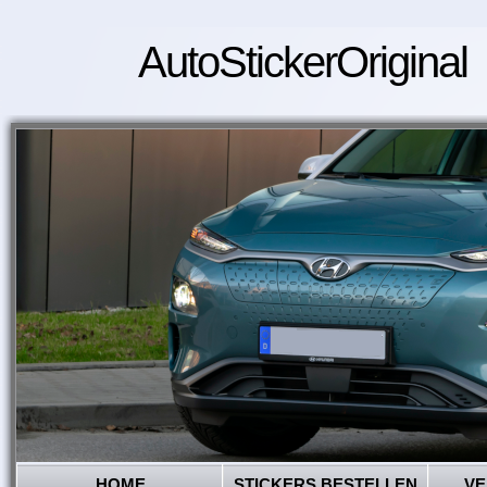
AutoStickerOriginal
HOME
STICKERS BESTELLEN
VE