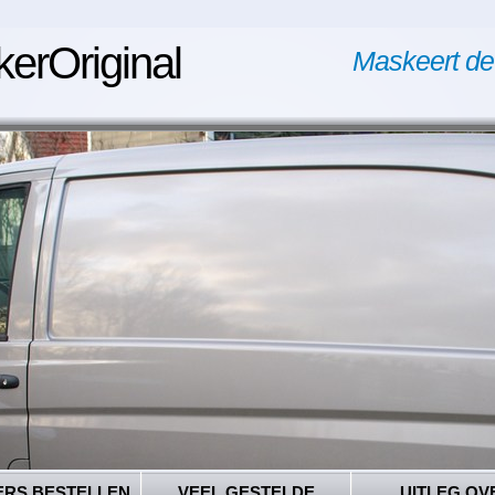
kerOriginal
Maskeert de
ERS BESTELLEN
VEEL GESTELDE
UITLEG OV