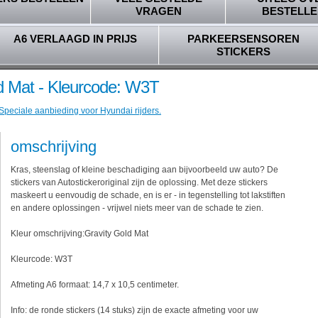
VRAGEN
BESTELLE
A6 VERLAAGD IN PRIJS
PARKEERSENSOREN
STICKERS
d Mat - Kleurcode: W3T
 Speciale aanbieding voor Hyundai rijders.
omschrijving
Kras, steenslag of kleine beschadiging aan bijvoorbeeld uw auto? De
stickers van Autostickeroriginal zijn de oplossing. Met deze stickers
maskeert u eenvoudig de schade, en is er - in tegenstelling tot lakstiften
en andere oplossingen - vrijwel niets meer van de schade te zien.
Kleur omschrijving:Gravity Gold Mat
Kleurcode: W3T
Afmeting A6 formaat: 14,7 x 10,5 centimeter.
Info: de ronde stickers (14 stuks) zijn de exacte afmeting voor uw