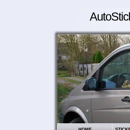
AutoStic
HOME
STICK