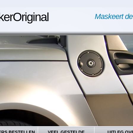
kerOriginal
Maskeert de
ERS BESTELLEN
VEEL GESTELDE
UITLEG OV