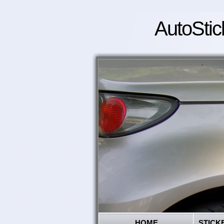
AutoStic
HOME
STICK