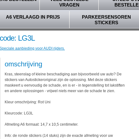
VRAGEN
BESTELLE
A6 VERLAAGD IN PRIJS
PARKEERSENSOREN
STICKERS
rcode: LG3L
 Speciale aanbieding voor AUDI rijders.
omschrijving
Kras, steenslag of kleine beschadiging aan bijvoorbeeld uw auto? De
stickers van Autostickeroriginal zijn de oplossing. Met deze stickers
maskeert u eenvoudig de schade, en is er - in tegenstelling tot lakstiften
en andere oplossingen - vrijwel niets meer van de schade te zien.
Kleur omschrijving: Rot Uni
Kleurcode: LG3L
Afmeting A6 formaat: 14,7 x 10,5 centimeter.
Info: de ronde stickers (14 stuks) zijn de exacte afmeting voor uw