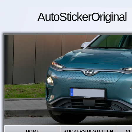
AutoStickerOriginal
HOME
STICKERS BESTELLEN
VE