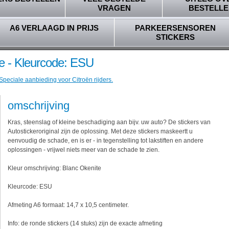
VRAGEN
BESTELLE
A6 VERLAAGD IN PRIJS
PARKEERSENSOREN
STICKERS
te - Kleurcode: ESU
Speciale aanbieding voor Citroën rijders.
omschrijving
Kras, steenslag of kleine beschadiging aan bijv. uw auto? De stickers van
Autostickeroriginal zijn de oplossing. Met deze stickers maskeertt u
eenvoudig de schade, en is er - in tegenstelling tot lakstiften en andere
oplossingen - vrijwel niets meer van de schade te zien.
Kleur omschrijving: Blanc Okenite
Kleurcode: ESU
Afmeting A6 formaat: 14,7 x 10,5 centimeter.
Info: de ronde stickers (14 stuks) zijn de exacte afmeting