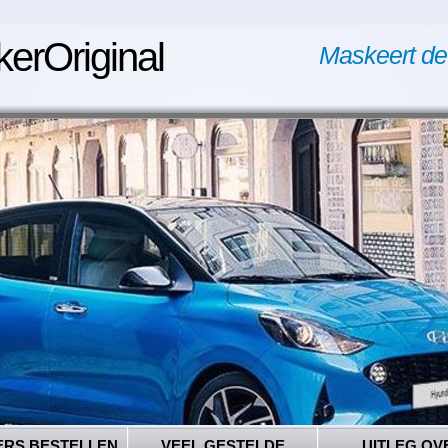
kerOriginal
Maskeert de
ERS BESTELLEN
VEEL GESTELDE
UITLEG OV