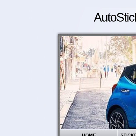
AutoStic
HOME
STICK