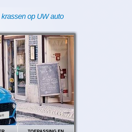
 krassen op UW auto
ER
TOEPASSING EN