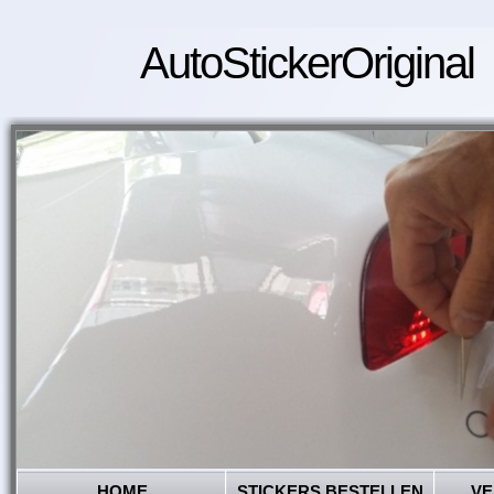
AutoStickerOriginal
HOME
STICKERS BESTELLEN
VE