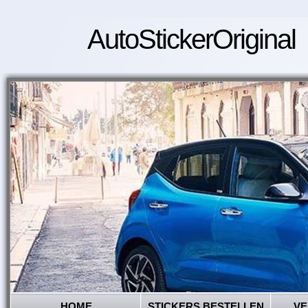
AutoStickerOriginal
HOME
STICKERS BESTELLEN
VE