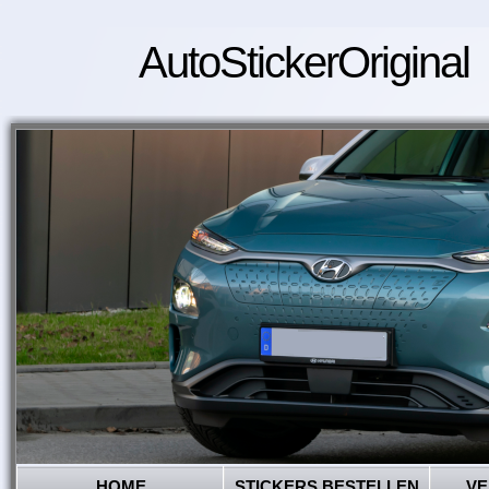
AutoStickerOriginal
HOME
STICKERS BESTELLEN
VE