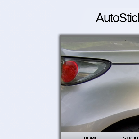
AutoStic
HOME
STICK