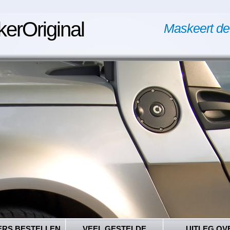
kerOriginal
Maskeert de
ERS BESTELLEN
VEEL GESTELDE
UITLEG OV